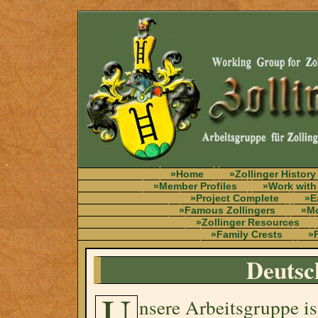
»Home
»Zollinger History
»Member Profiles
»Work with
»Project Complete
»E
»Famous Zollingers
»Mo
»Zollinger Resources
»Family Crests
»F
Deutsc
U
nsere Arbeitsgruppe is